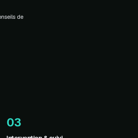
onseils de
03